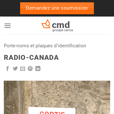
Passer
Demandez une soumission
au
contenu
Porte-noms et plaques d’identification
RADIO-CANADA