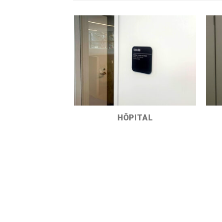
HÔPITAL
-CANADA