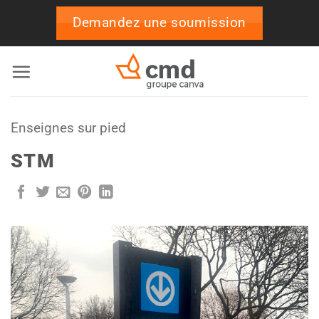
Passer
Demandez une soumission
au
contenu
Enseignes sur pied
STM