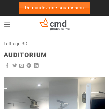
Passer
Demandez une soumission
au
contenu
Lettrage 3D
AUDITORIUM